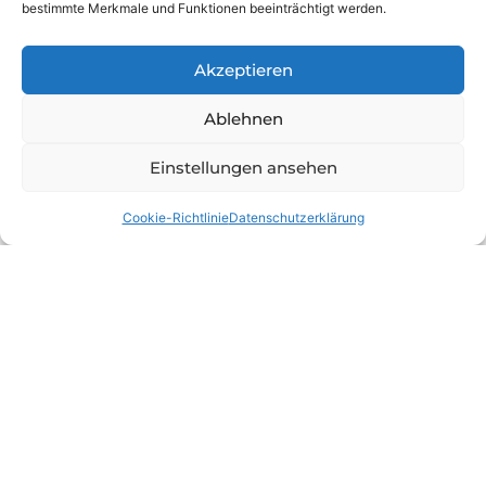
bestimmte Merkmale und Funktionen beeinträchtigt werden.
E-Mail
Akzeptieren
Ablehnen
Nachricht
Einstellungen ansehen
Cookie-Richtlinie
Datenschutzerklärung
Hiermit akzeptiere ich die
Datenschutzerklärung
. Weitere Informationen zu
Datenschutz und Widerrufshinweisen finden Sie
in der Datenschutzerklärung.
Nachricht senden